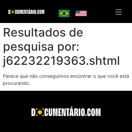
Resultados de
pesquisa por:
j62232219363.shtml
Parece que não conseguimos encontrar o que você está
procurando.